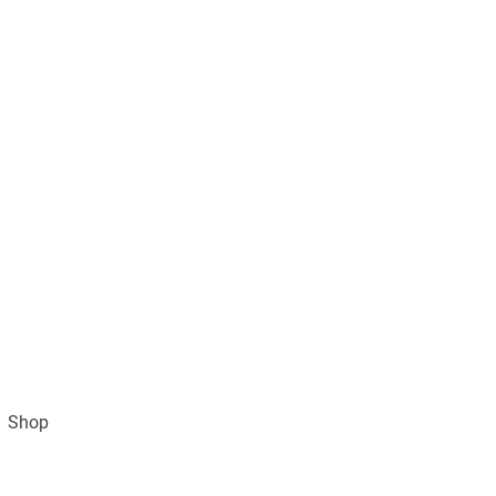
Shop
Impressum
AGB und Datenschutz
Vertra
Gratisversand ab 49€ (DE)