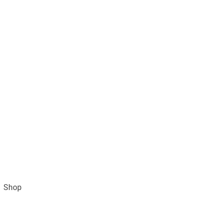
Shop
Impressum
AGB und Datenschutz
Vertra
Gratisversand ab 49€ (DE)