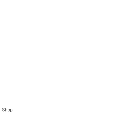
Shop
Impressum
AGB und Datenschutz
Vertra
Gratisversand ab 49€ (DE)