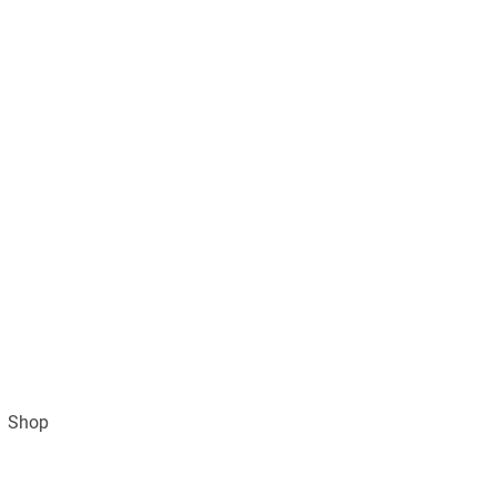
Shop
Impressum
AGB und Datenschutz
Vertra
Gratisversand ab 49€ (DE)