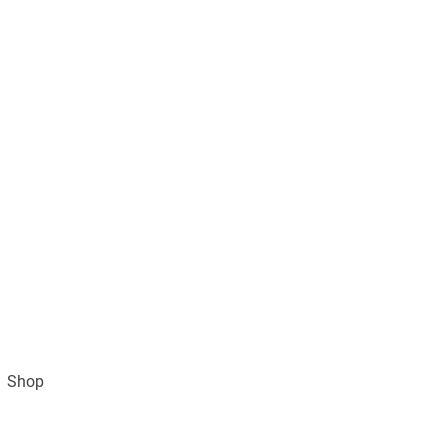
Shop
Impressum
AGB und Datenschutz
Vertra
Gratisversand ab 49€ (DE)