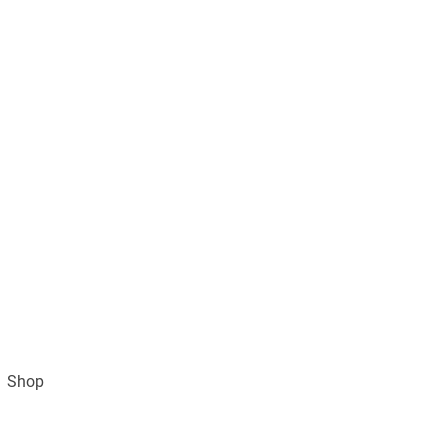
Shop
Impressum
AGB und Datenschutz
Vertra
Gratisversand ab 49€ (DE)