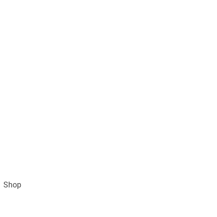
Shop
Impressum
AGB und Datenschutz
Vertra
Gratisversand ab 49€ (DE)