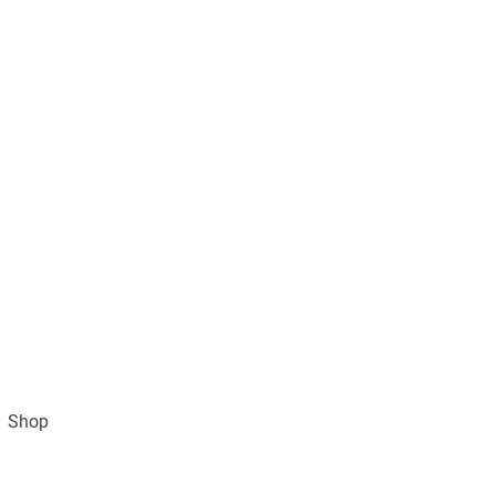
Shop
Impressum
AGB und Datenschutz
Vertra
Gratisversand ab 49€ (DE)