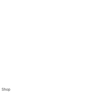
Shop
Impressum
AGB und Datenschutz
Vertra
Gratisversand ab 49€ (DE)