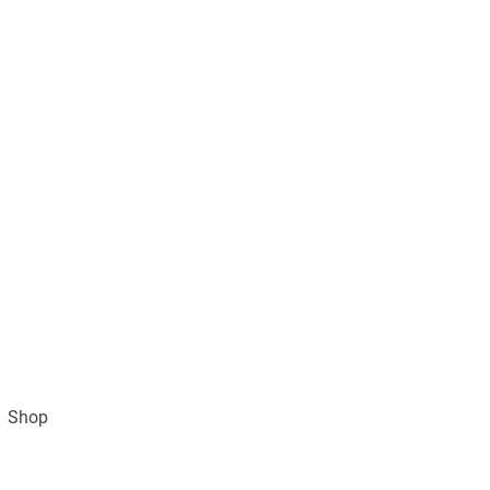
Shop
Impressum
AGB und Datenschutz
Vertra
Gratisversand ab 49€ (DE)