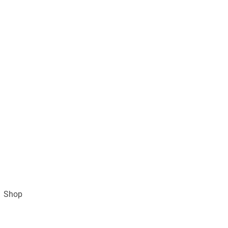
Shop
Impressum
AGB und Datenschutz
Vertra
Gratisversand ab 49€ (DE)