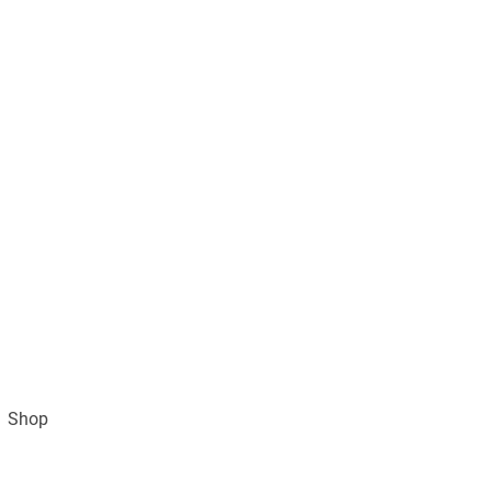
Shop
Impressum
AGB und Datenschutz
Vertra
Gratisversand ab 49€ (DE)