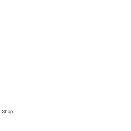
Shop
Impressum
AGB und Datenschutz
Vertra
Gratisversand ab 49€ (DE)