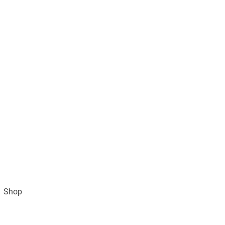
Shop
Impressum
AGB und Datenschutz
Vertra
Gratisversand ab 49€ (DE)