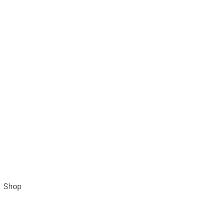
Shop
Impressum
AGB und Datenschutz
Vertra
Gratisversand ab 49€ (DE)