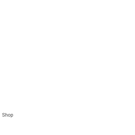
Shop
Impressum
AGB und Datenschutz
Vertra
Gratisversand ab 49€ (DE)