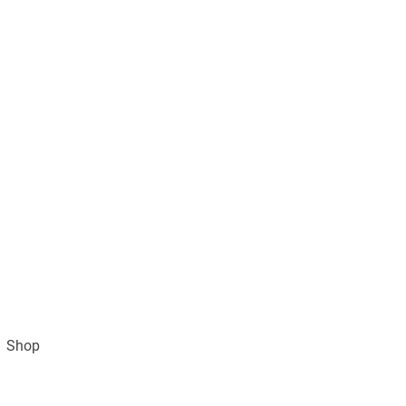
Shop
Impressum
AGB und Datenschutz
Vertra
Gratisversand ab 49€ (DE)