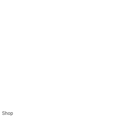
Shop
Impressum
AGB und Datenschutz
Vertra
Gratisversand ab 49€ (DE)